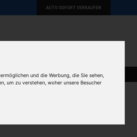
AUTO SOFORT VERKAUFEN
per E-Mail
Wir sind momentan erreichbar!
@autoabkauf.de
365 Tage von 8 - 22 Uhr
AUTO LIVE VERKAUFEN
AUTO VERKAUFEN
 ermöglichen und die Werbung, die Sie sehen,
en, um zu verstehen, woher unsere Besucher