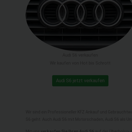
Audi S6 verkaufen
Wir kaufen von Hot bis Schrott
Audi S6 jetzt verkaufen
Wir sind ein Professioneller KFZ Ankauf und Gebrauchtw
S6 geht. Auch Audi S6 mit Motorschaden, Audi S6 als U
Mit uns
verkaufen Sie Ihren Audi S6
auf der Überholspur,