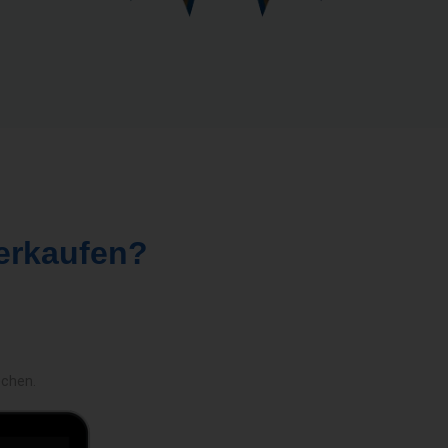
erkaufen?
echen.