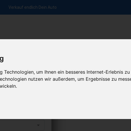
Verkauf endlich Dein Auto
nfrage per Hotline
Anfrage per WhatsApp
Anfrage 
+49 (0)800-0044333
+49 (0)157 - 849 157 78
anfrage
ig
HOME
ÜBER UNS
ABLAUF
 Technologien, um Ihnen ein besseres Internet-Erlebnis zu
 Technologien nutzen wir außerdem, um Ergebnisse zu mess
wickeln.
fen
s abholen lassen
uto erhalten