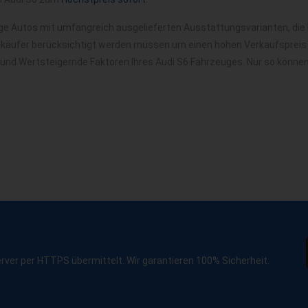
ige Autos mit umfangreich ausgelieferten Ausstattungsvarianten, die
nkäufer berücksichtigt werden müssen um einen hohen Verkaufspreis f
 und Wertsteigernde Faktoren Ihres Audi S6 Fahrzeuges. Nur so könne
erver per HTTPS übermittelt. Wir garantieren 100% Sicherheit.