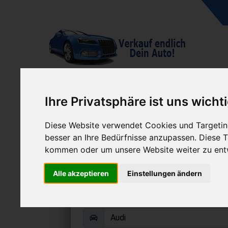
A
Ihre Privatsphäre ist uns wicht
Diese Website verwendet Cookies und Targeting
besser an Ihre Bedürfnisse anzupassen. Diese
kommen oder um unsere Website weiter zu ent
Audi S6 verkau
Alle akzeptieren
Einstellungen ändern
Online Auto verkaufen & grati
Auf Wunsch sofort Geld für Dein A