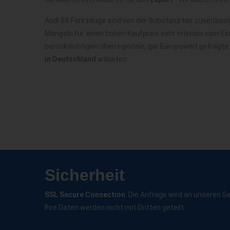
Audi S6 Fahrzeuge sind von der Substanz her zuverläss
Mängeln für einen hohen Kaufpreis sehr intensiv vom Ei
berücksichtigen überregionale, gar Europaweit gefragte
in Deutschland
anbieten.
Sicherheit
SSL Secure Connection
: Die Anfrage wird an unseren S
Ihre Daten werden nicht mit Dritten geteilt.