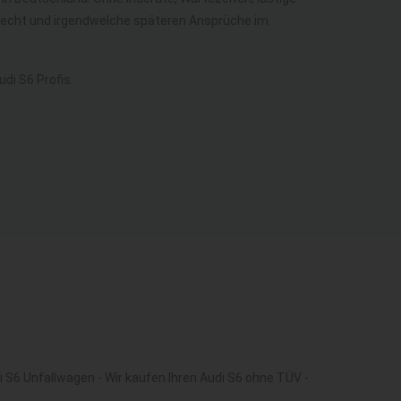
erecht und irgendwelche späteren Ansprüche im
di S6 Profis.
 S6 Unfallwagen - Wir kaufen Ihren Audi S6 ohne TÜV -