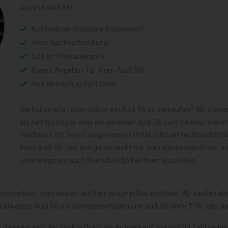
aus mit Audi S6!
Kostenlose Abholung Europaweit
ohne Nachverhandlung!
Sofort Preisauskunft!
Klares Angebot für Ihren Audi S6!
Auf Wunsch sofort Geld!
Sie haben jetzt oder später ein Audi S6 zu verkaufen? Wir stehe
als fahrtüchtigen oder als defekten Audi S6 zum Verkauf anbie
fahrbereit ist. Sei es wegen einem Unfall oder ein technischer
Ihren Audi S6! Und das ganze nicht nur zum allerbesten Preis, 
unterwegs um auch Ihren Audi S6 bei Ihnen abzuholen.
agenankauf spezialisiert auf Fahrzeuge in Deutschland. Wir kaufen al
nfallwagen, Audi S6 mit Getriebeschaden und Audi S6 ohne TÜV oder a
 denn wir sind der direkte Draht als Autoankauf speziell für Fahrzeuge