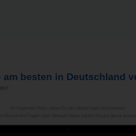
o am besten in Deutschland v
WEIT
Im folgenden Video siehst Du den Ablauf beim Autoverkauf.
est Du weitere Fragen zum Verkauf haben, kannst Du uns gerne anspr