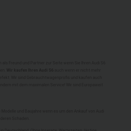
n als Freund und Partner zur Seite wenn Sie Ihren Audi S6
ten.
Wir kaufen Ihren Audi S6
auch wenn er nicht mehr
 Defekt. Wir sind Gebrauchtwagenprofis und kaufen auch
sondern mit dem maximalen Service! Wir sind Europaweit
le Modelle und Baujahre wenn es um den Ankauf von Audi
nderen Schaden.
 in Deutschland. Ohne Inserate, Wartezeiten, lästige