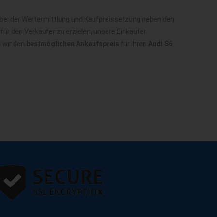
 bei der Wertermittlung und Kaufpreissetzung neben den
ür den Verkäufer zu erzielen, unsere Einkäufer
n wir den
bestmöglichen Ankaufspreis
für Ihren
Audi S6