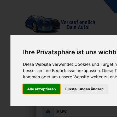
A
Ihre Privatsphäre ist uns wicht
Diese Website verwendet Cookies und Targeting
besser an Ihre Bedürfnisse anzupassen. Diese
kommen oder um unsere Website weiter zu ent
BMW 218 Gran Tourer
Alle akzeptieren
Einstellungen ändern
Online Auto verkaufen & grati
Auf Wunsch sofort Geld für Dein A