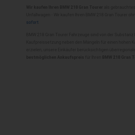
Wir kaufen Ihren BMW 218 Gran Tourer
als gebrauchtes
Unfallwagen - Wir kaufen Ihren BMW 218 Gran Tourer oh
sofort
.
BMW 218 Gran Tourer Fahrzeuge sind von der Substanz h
Kaufpreissetzung neben den Mängeln für einen hohen Ka
erzielen, unsere Einkäufer berücksichtigen überregiona
bestmöglichen Ankaufspreis
für Ihren
BMW 218 Gran To