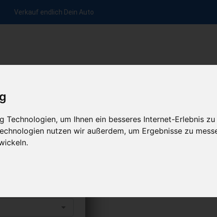
Verkauf endlich Dein Auto
nfrage per Hotline
Anfrage per WhatsApp
Anfrage 
+49 (0)800-0044333
+49 (0)157 - 849 157 78
anfrage
ig
HOME
ÜBER UNS
ABLAUF
 Technologien, um Ihnen ein besseres Internet-Erlebnis zu
 Technologien nutzen wir außerdem, um Ergebnisse zu mess
wickeln.
 verkaufen
s abholen lassen
uto erhalten