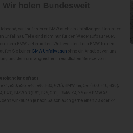
 Wir holen Bundesweit
 lohnend, wir kaufen Ihren BMW auch als Unfallwagen. Uns ist es
en Unfall hat, Teile sind nicht nur für den Wiederaufbau teuer,
on einem BMW viel erhoffen. Wir bewerten Ihren BMW für den
kaufen Sie keinen
BMW Unfallwagen
ohne ein Angebot von uns,
olung und dem umfangreichen, freundlichen Service vom
Autohändler gefragt:
21, e30, e36, e46, e90, F30, G20), BMW 4er, 5er (E60, F10, G30),
84, F48), BMW X3 (E83, F25, G01), BMW X4, X5 und BMW X6.
d, denn wir kaufen je nach Saison auch gerne einen Z3 oder Z4