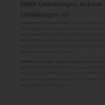
BMW Unfallwagen Ankauf -
Unfallwagen ab
Ob absoluter Totalschaden oder nur wirtschaftlich nicht
nicht wichtig ob er einen reparierten oder nicht repariert
durch Verkauf nicht beschädigter Teile kann man sich v
Ankauf durch uns und meistens über den Restwert, ver
denn Sie können durch die inbegriffene kostenlose Abh
Unfallwagen Ankauf nur profitieren.
BMW An und Verkauf - Diese Modelle sind für uns als 
BMW 1er (E87, F20, F40), BMW 2er Gran Tourer, BMW 3er( e
6er (E63, F12, G32), BMW 7er (E65, F01, G11), BMW X1 (E
Bieten Sie uns auch Modelle an die nicht aufgeführt sin
als gepflegten Sommerwagen.