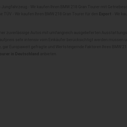
 Jungfahrzeug - Wir kaufen Ihren BMW 218 Gran Tourer mit Getriebes
ne TÜV - Wir kaufen Ihren BMW 218 Gran Tourer für den
Export
- Wir k
er zuverlässige Autos mit umfangreich ausgelieferten Ausstattungsva
ufpreis sehr intensiv vom Einkäufer berücksichtigt werden müssen u
le, gar Europaweit gefragte und Wertsteigernde Faktoren Ihres BMW 21
urer in Deutschland
anbieten.