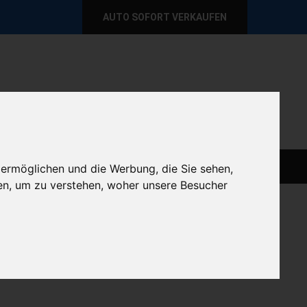
AUTO SOFORT VERKAUFEN
per E-Mail
Wir sind momentan erreichbar!
@autoabkauf.de
365 Tage von 8 - 22 Uhr
AUTO LIVE VERKAUFEN
AUTO VERKAUFEN
 ermöglichen und die Werbung, die Sie sehen,
en, um zu verstehen, woher unsere Besucher