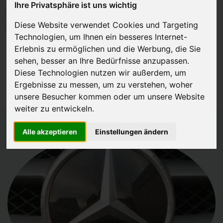
Ihre Privatsphäre ist uns wichtig
JETZT KOSTENLOSE BEWERTUNG
Diese Website verwendet Cookies und Targeting
Technologien, um Ihnen ein besseres Internet-
Kostenloses Angebot
für den Ankauf deines Autos inklusive der
Erlebnis zu ermöglichen und die Werbung, die Sie
Abholung, auf Wunsch sofort Geld. Deine Daten werden nicht mit
sehen, besser an Ihre Bedürfnisse anzupassen.
Diese Technologien nutzen wir außerdem, um
Dritten geteilt.
Ergebnisse zu messen, um zu verstehen, woher
Wir garantieren 100% Sicherheit.
unsere Besucher kommen oder um unsere Website
weiter zu entwickeln.
Alle akzeptieren
Einstellungen ändern