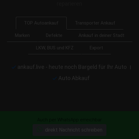
reparieren
Transporter Ankauf
TOP Autoankauf
Marken
Defekte
Ankauf in deiner Stadt
LKW, BUS und KFZ
Export
ankauf.live - heute noch Bargeld für Ihr Auto
|
Auto Abkauf
Startseite
Auch per WhatsApp erreichbar
direkt Nachricht schreiben
Dein Auto unverbindlich anbieten!