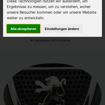
Diese Technologien nutzen wir außerdem, um
Ergebnisse zu messen, um zu verstehen, woher
JETZT KOSTENLOSE BEWERTUNG
unsere Besucher kommen oder um unsere Website
weiter zu entwickeln.
Kostenloses Angebot
für den Ankauf deines Autos inklusive der
Abholung, auf Wunsch sofort Geld. Deine Daten werden nicht mit
Alle akzeptieren
Einstellungen ändern
Dritten geteilt.
Wir garantieren 100% Sicherheit.