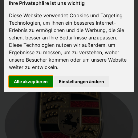
Ihre Privatsphäre ist uns wichtig
JETZT KOSTENLOSE BEWERTUNG
Diese Website verwendet Cookies und Targeting
Technologien, um Ihnen ein besseres Internet-
Kostenloses Angebot
für den Ankauf deines Autos inklusive der
Erlebnis zu ermöglichen und die Werbung, die Sie
Abholung, auf Wunsch sofort Geld. Deine Daten werden nicht mit
sehen, besser an Ihre Bedürfnisse anzupassen.
Diese Technologien nutzen wir außerdem, um
Dritten geteilt.
Ergebnisse zu messen, um zu verstehen, woher
Wir garantieren 100% Sicherheit.
unsere Besucher kommen oder um unsere Website
weiter zu entwickeln.
Alle akzeptieren
Einstellungen ändern