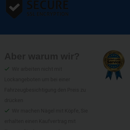
Aber warum wir?
Wir arbeiten nicht mit
Lockangeboten um bei einer
Fahrzeugbesichtigung den Preis zu
drücken
Wir machen Nägel mit Köpfe, Sie
erhalten einen Kaufvertrag mit