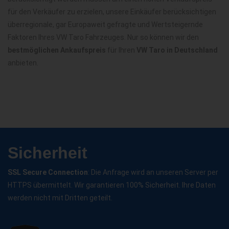
für den Verkäufer zu erzielen, unsere Einkäufer berücksichtigen
überregionale, gar Europaweit gefragte und Wertsteigernde
Faktoren Ihres VW Taro Fahrzeuges. Nur so können wir den
bestmöglichen Ankaufspreis
für Ihren
VW Taro in Deutschland
anbieten.
Sicherheit
SSL Secure Connection
: Die Anfrage wird an unseren Server per
HTTPS übermittelt. Wir garantieren 100% Sicherheit. Ihre Daten
werden nicht mit Dritten geteilt.