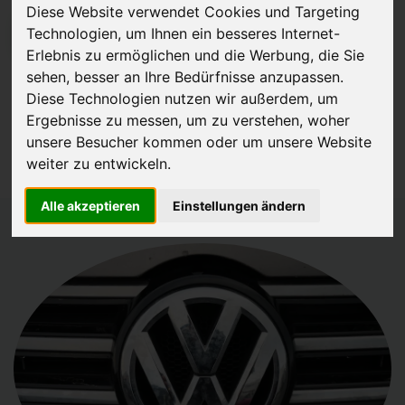
Diese Website verwendet Cookies und Targeting
Technologien, um Ihnen ein besseres Internet-
JETZT KOSTENLOSE BEWERTUNG
Erlebnis zu ermöglichen und die Werbung, die Sie
sehen, besser an Ihre Bedürfnisse anzupassen.
Kostenloses Angebot
für den Ankauf deines Autos inklusive der
Diese Technologien nutzen wir außerdem, um
Abholung, auf Wunsch sofort Geld. Deine Daten werden nicht mit
Ergebnisse zu messen, um zu verstehen, woher
Dritten geteilt.
unsere Besucher kommen oder um unsere Website
Wir garantieren 100% Sicherheit.
weiter zu entwickeln.
Alle akzeptieren
Einstellungen ändern