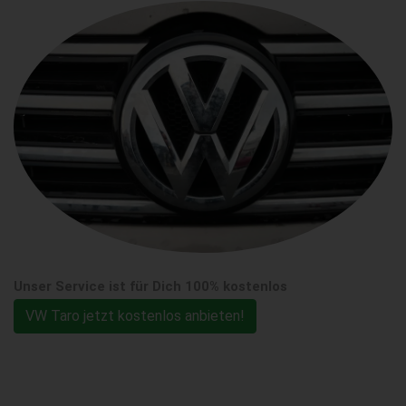
Unser Service ist für Dich 100% kostenlos
VW Taro jetzt kostenlos anbieten!