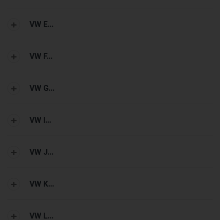
VW E...
VW F...
VW G...
VW I...
VW J...
VW K...
VW L...