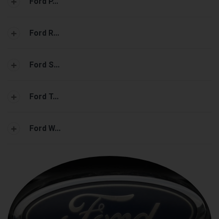
Ford P...
Ford R...
Ford S...
Ford T...
Ford W...