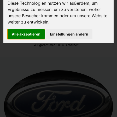
Diese Technologien nutzen wir außerdem, um
Ergebnisse zu messen, um zu verstehen, woher
JETZT KOSTENLOSE BEWERTUNG
unsere Besucher kommen oder um unsere Website
weiter zu entwickeln.
Kostenloses Angebot
für den Ankauf deines Autos inklusive der
Abholung, auf Wunsch sofort Geld. Deine Daten werden nicht mit
Alle akzeptieren
Einstellungen ändern
Dritten geteilt.
Wir garantieren 100% Sicherheit.