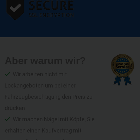
Aber warum wir?
Wir arbeiten nicht mit
Lockangeboten um bei einer
Fahrzeugbesichtigung den Preis zu
drücken
Wir machen Nägel mit Köpfe, Sie
erhalten einen Kaufvertrag mit