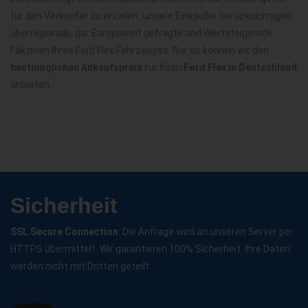
für den Verkäufer zu erzielen, unsere Einkäufer berücksichtigen
überregionale, gar Europaweit gefragte und Wertsteigernde
Faktoren Ihres Ford Flex Fahrzeuges. Nur so können wir den
bestmöglichen Ankaufspreis
für Ihren
Ford Flex in Deutschland
anbieten.
Sicherheit
SSL Secure Connection
: Die Anfrage wird an unseren Server per
HTTPS übermittelt. Wir garantieren 100% Sicherheit. Ihre Daten
werden nicht mit Dritten geteilt.