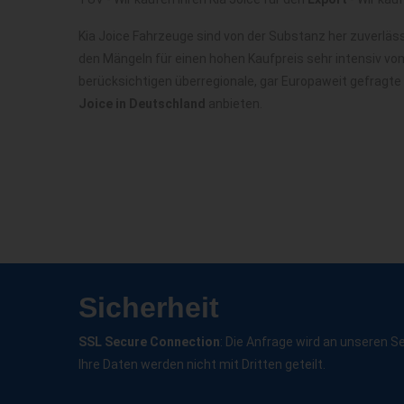
Kia Joice Fahrzeuge sind von der Substanz her zuverlä
den Mängeln für einen hohen Kaufpreis sehr intensiv vo
berücksichtigen überregionale, gar Europaweit gefragte
Joice in Deutschland
anbieten.
Sicherheit
SSL Secure Connection
: Die Anfrage wird an unseren S
Ihre Daten werden nicht mit Dritten geteilt.