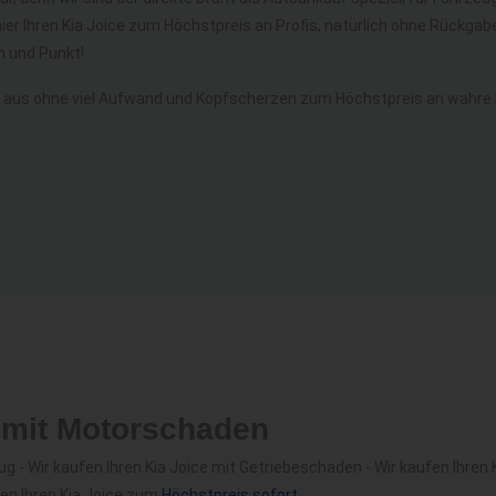
ier Ihren Kia Joice zum Höchstpreis an Profis, natürlich ohne Rückg
 und Punkt!
 aus ohne viel Aufwand und Kopfscherzen zum Höchstpreis an wahre Ki
e mit Motorschaden
- Wir kaufen Ihren Kia Joice mit Getriebeschaden - Wir kaufen Ihren K
fen Ihren Kia Joice zum
Höchstpreis sofort
.