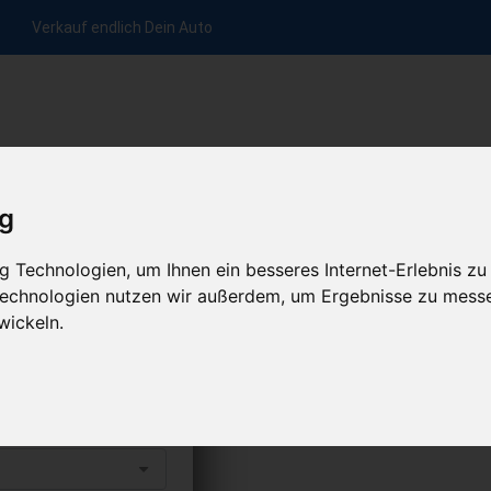
Verkauf endlich Dein Auto
nfrage per Hotline
Anfrage per WhatsApp
Anfrage 
+49 (0)800-0044333
+49 (0)157 - 849 157 78
anfrage
ig
HOME
ÜBER UNS
ABLAUF
 Technologien, um Ihnen ein besseres Internet-Erlebnis zu
 Technologien nutzen wir außerdem, um Ergebnisse zu mess
wickeln.
ufen
s abholen lassen
uto erhalten