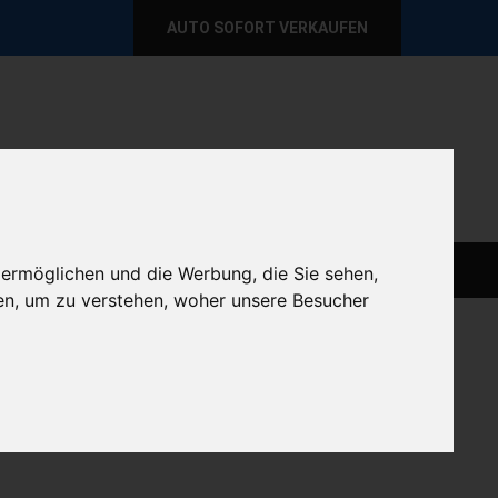
AUTO SOFORT VERKAUFEN
per E-Mail
Wir sind momentan erreichbar!
@autoabkauf.de
365 Tage von 8 - 22 Uhr
AUTO LIVE VERKAUFEN
AUTO VERKAUFEN
 ermöglichen und die Werbung, die Sie sehen,
en, um zu verstehen, woher unsere Besucher