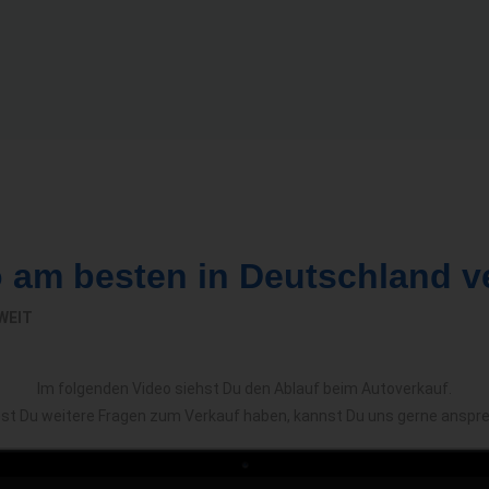
o am besten in Deutschland v
WEIT
Im folgenden Video siehst Du den Ablauf beim Autoverkauf.
est Du weitere Fragen zum Verkauf haben, kannst Du uns gerne anspr