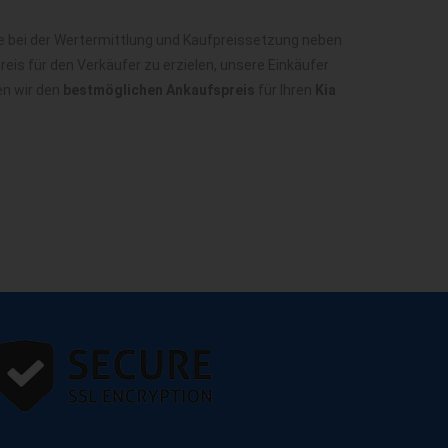
ie bei der Wertermittlung und Kaufpreissetzung neben
is für den Verkäufer zu erzielen, unsere Einkäufer
en wir den
bestmöglichen Ankaufspreis
für Ihren
Kia