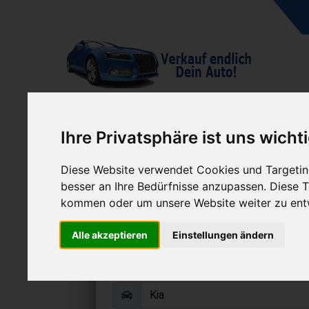
A
Ihre Privatsphäre ist uns wicht
Diese Website verwendet Cookies und Targeting
besser an Ihre Bedürfnisse anzupassen. Diese
kommen oder um unsere Website weiter zu ent
Kia Joice verka
Alle akzeptieren
Einstellungen ändern
Online Auto verkaufen & grati
Auf Wunsch sofort Geld für Dein A