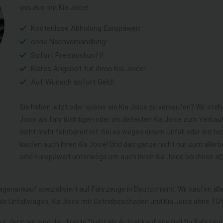
uns aus mit Kia Joice!
Kostenlose Abholung Europaweit
ohne Nachverhandlung!
Sofort Preisauskunft!
Klares Angebot für Ihren Kia Joice!
Auf Wunsch sofort Geld!
Sie haben jetzt oder später ein Kia Joice zu verkaufen? Wir steh
Joice als fahrtüchtigen oder als defekten Kia Joice zum Verkau
nicht mehr fahrbereit ist. Sei es wegen einem Unfall oder ein 
kaufen auch Ihren Kia Joice! Und das ganze nicht nur zum aller
sind Europaweit unterwegs um auch Ihren Kia Joice bei Ihnen a
agenankauf spezialisiert auf Fahrzeuge in Deutschland. Wir kaufen al
 als Unfallwagen, Kia Joice mit Getriebeschaden und Kia Joice ohne T
r, denn wir sind der direkte Draht als Autoankauf speziell für Fahrzeu