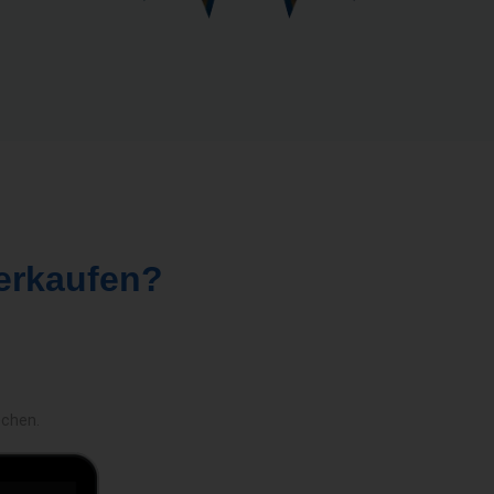
erkaufen?
echen.