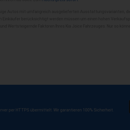
ssige Autos mit umfangreich ausgelieferten Ausstattungsvarianten, d
m Einkäufer berücksichtigt werden müssen um einen hohen Verkaufspre
 und Wertsteigernde Faktoren Ihres Kia Joice Fahrzeuges. Nur so könn
erver per HTTPS übermittelt. Wir garantieren 100% Sicherheit.