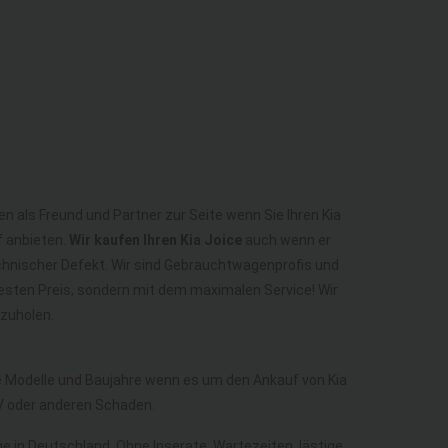
en als Freund und Partner zur Seite wenn Sie Ihren Kia
f anbieten.
Wir kaufen Ihren Kia Joice
auch wenn er
technischer Defekt. Wir sind Gebrauchtwagenprofis und
besten Preis, sondern mit dem maximalen Service! Wir
bzuholen.
le Modelle und Baujahre wenn es um den Ankauf von Kia
ÜV oder anderen Schaden.
ge in Deutschland. Ohne Inserate, Wartezeiten, lästige