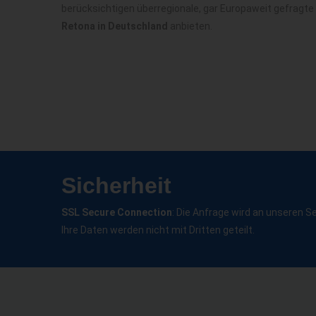
berücksichtigen überregionale, gar Europaweit gefragte
Retona in Deutschland
anbieten.
Sicherheit
SSL Secure Connection
: Die Anfrage wird an unseren S
Ihre Daten werden nicht mit Dritten geteilt.