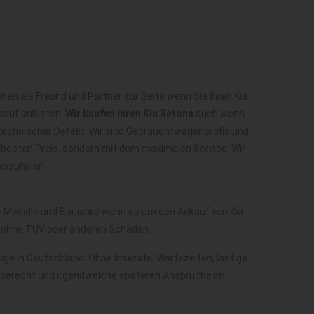
ehen als Freund und Partner zur Seite wenn Sie Ihren Kia
kauf anbieten.
Wir kaufen Ihren Kia Retona
auch wenn
n technischer Defekt. Wir sind Gebrauchtwagenprofis und
erbesten Preis, sondern mit dem maximalen Service! Wir
abzuholen.
le Modelle und Baujahre wenn es um den Ankauf von Kia
a ohne TÜV oder anderen Schaden.
euge in Deutschland. Ohne Inserate, Wartezeiten, lästige
kgaberecht und irgendwelche späteren Ansprüche im