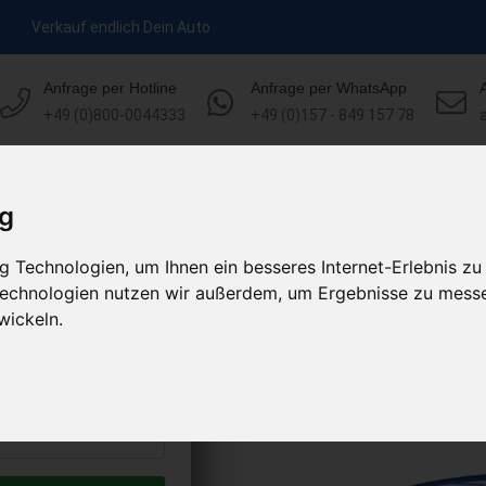
Verkauf endlich Dein Auto
Anfrage per Hotline
Anfrage per WhatsApp
+49 (0)800-0044333
+49 (0)157 - 849 157 78
HOME
ÜBER UNS
ABLAUF
ig
 Technologien, um Ihnen ein besseres Internet-Erlebnis zu
aufen
 Technologien nutzen wir außerdem, um Ergebnisse zu mess
s abholen lassen
wickeln.
uto erhalten