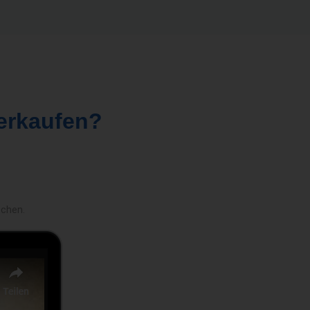
erkaufen?
echen.