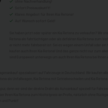
ohne Nachverhandlung!
Sofort Preisauskunft!
Klares Angebot für Ihren Kia Retona!
Auf Wunsch sofort Geld!
Sie haben jetzt oder später ein Kia Retona zu verkaufen? Wir st
Retona als fahrtüchtigen oder als defekten Kia Retona zum Ver
er nicht mehr fahrbereit ist. Sei es wegen einem Unfall oder ei
kaufen auch Ihren Kia Retona! Und das ganze nicht nur zum all
sind Europaweit unterwegs um auch Ihren Kia Retona bei Ihnen 
agenankauf spezialisiert auf Fahrzeuge in Deutschland. Wir kaufen al
tona als Unfallwagen, Kia Retona mit Getriebeschaden und Kia Reton
pur, denn wir sind der direkte Draht als Autoankauf speziell für Fahrz
hier Ihren Kia Retona zum Höchstpreis an Profis, natürlich ohne Rüc
 und Punkt!