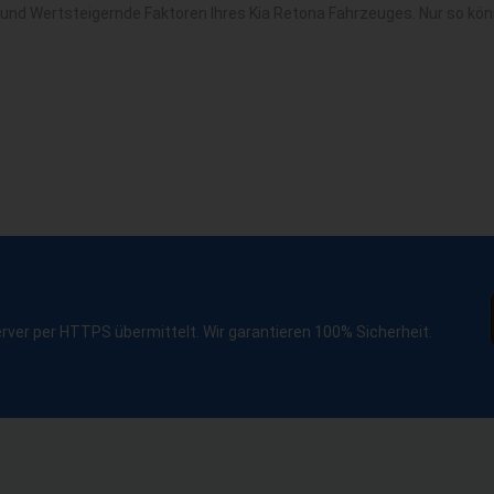
 und Wertsteigernde Faktoren Ihres Kia Retona Fahrzeuges. Nur so kö
erver per HTTPS übermittelt. Wir garantieren 100% Sicherheit.