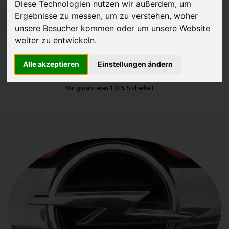
Diese Technologien nutzen wir außerdem, um
Ergebnisse zu messen, um zu verstehen, woher
JETZT KOSTENLOSE BEWERTUNG
unsere Besucher kommen oder um unsere Website
weiter zu entwickeln.
Kostenloses Angebot
für den Ankauf deines Autos inklusive der
Abholung, auf Wunsch sofort Geld. Deine Daten werden nicht mit
Alle akzeptieren
Einstellungen ändern
Dritten geteilt.
Wir garantieren 100% Sicherheit.