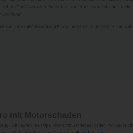
ier Ihren Opel Vivaro zum Höchstpreis an Profis, natürlich ohne Rüc
 und Punkt!
se aus ohne viel Aufwand und Kopfscherzen zum Höchstpreis an wahre
aro mit Motorschaden
ug - Wir kaufen Ihren Opel Vivaro mit Getriebeschaden - Wir kaufen Ih
xport
- Wir kaufen Ihren Opel Vivaro zum
Höchstpreis sofort
.