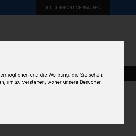
AUTO SOFORT VERKAUFEN
per E-Mail
Wir sind momentan erreichbar!
@autoabkauf.de
365 Tage von 8 - 22 Uhr
AUTO LIVE VERKAUFEN
AUTO VERKAUFEN
 ermöglichen und die Werbung, die Sie sehen,
en, um zu verstehen, woher unsere Besucher