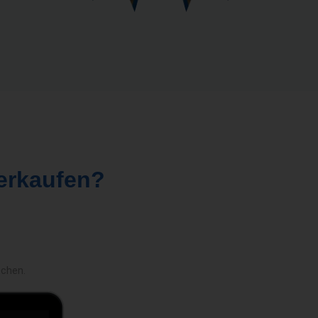
erkaufen?
echen.