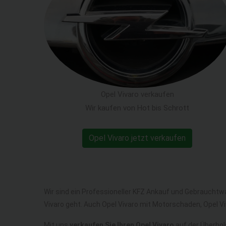
Opel Vivaro verkaufen
Wir kaufen von Hot bis Schrott
Opel Vivaro jetzt verkaufen
Wir sind ein Professioneller KFZ Ankauf und Gebrauchtw
Vivaro geht. Auch Opel Vivaro mit Motorschaden, Opel V
Mit uns
verkaufen Sie Ihren Opel Vivaro
auf der Überhols