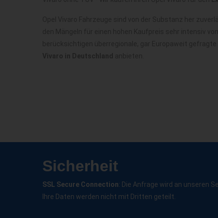
Opel Vivaro Fahrzeuge sind von der Substanz her zuver
den Mängeln für einen hohen Kaufpreis sehr intensiv vo
berücksichtigen überregionale, gar Europaweit gefragte
Vivaro in Deutschland
anbieten.
Sicherheit
SSL Secure Connection
: Die Anfrage wird an unseren S
Ihre Daten werden nicht mit Dritten geteilt.