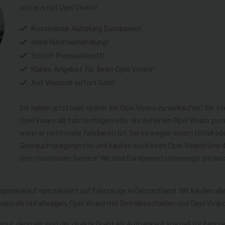
uns aus mit Opel Vivaro!
Kostenlose Abholung Europaweit
ohne Nachverhandlung!
Sofort Preisauskunft!
Klares Angebot für Ihren Opel Vivaro!
Auf Wunsch sofort Geld!
Sie haben jetzt oder später ein Opel Vivaro zu verkaufen? Wir s
Opel Vivaro als fahrtüchtigen oder als defekten Opel Vivaro zu
wenn er nicht mehr fahrbereit ist. Sei es wegen einem Unfall ode
Gebrauchtwagenprofis und kaufen auch Ihren Opel Vivaro! Und d
dem maximalen Service! Wir sind Europaweit unterwegs um auch 
agenankauf spezialisiert auf Fahrzeuge in Deutschland. Wir kaufen al
ivaro als Unfallwagen, Opel Vivaro mit Getriebeschaden und Opel Viv
pur, denn wir sind der direkte Draht als Autoankauf speziell für Fahrz