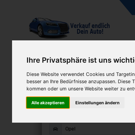
A
Ihre Privatsphäre ist uns wicht
Diese Website verwendet Cookies und Targeting
besser an Ihre Bedürfnisse anzupassen. Diese
kommen oder um unsere Website weiter zu ent
Opel Vivaro verk
Alle akzeptieren
Einstellungen ändern
Online Auto verkaufen & grati
Auf Wunsch sofort Geld für Dein A