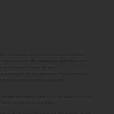
tehen als Freund und Partner zur Seite wenn Sie Ihren
m Verkauf anbieten.
Wir kaufen Ihren Opel Vivaro
auch
r ein technischer Defekt. Wir sind
as ganze nicht nur zum allerbesten Preis, sondern mit
Ihren Opel Vivaro bei Ihnen abzuholen.
le Modelle und Baujahre wenn es um den Ankauf von Opel
aro ohne TÜV oder anderen Schaden.
euge in Deutschland. Ohne Inserate, Wartezeiten, lästige