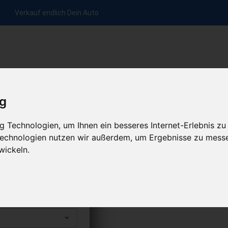
Verkauf endlich Dein Auto
nfrage per Hotline
Anfrage per WhatsApp
Anfrage 
+49 (0)800-0044333
+49 (0)157 - 849 157 78
anfrage
ig
HOME
ÜBER UNS
ABLAUF
 Technologien, um Ihnen ein besseres Internet-Erlebnis zu
 Technologien nutzen wir außerdem, um Ergebnisse zu mess
wickeln.
aufen
s abholen lassen
uto erhalten