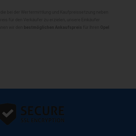
 die bei der Wertermittlung und Kaufpreissetzung neben
is für den Verkäufer zu erzielen, unsere Einkäufer
nnen wir den
bestmöglichen Ankaufspreis
für Ihren
Opel