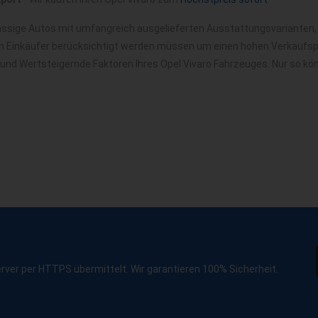
lässige Autos mit umfangreich ausgelieferten Ausstattungsvarianten,
m Einkäufer berücksichtigt werden müssen um einen hohen Verkaufspre
 und Wertsteigernde Faktoren Ihres Opel Vivaro Fahrzeuges. Nur so kö
erver per HTTPS übermittelt. Wir garantieren 100% Sicherheit.