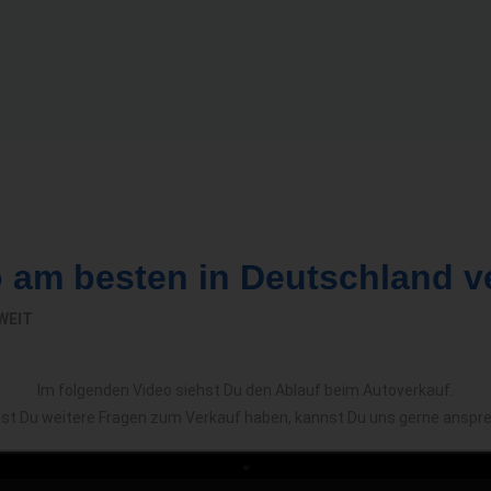
o am besten in Deutschland v
WEIT
Im folgenden Video siehst Du den Ablauf beim Autoverkauf.
est Du weitere Fragen zum Verkauf haben, kannst Du uns gerne anspr